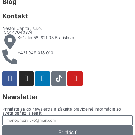
Blog
Kontakt
Nestor Capital, s.r.o.
IČO: 47040874
Košická 58, 821 08 Bratislava​
+421 949 013 013
F
I
L
Y
a
n
i
o
c
s
n
u
e
t
k
t
Newsletter
b
a
e
u
Prihláste sa do newslettra a získajte pravidelné informácie zo
o
g
d
b
sveta peňazí a realít.
o
r
i
e
k
a
n
Prihlásiť
m