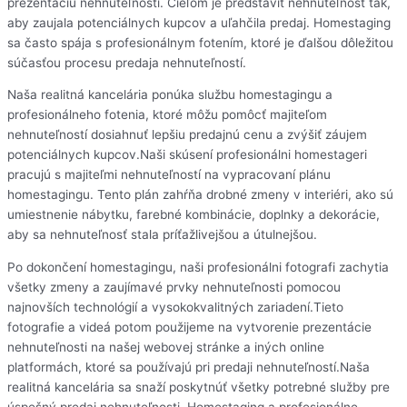
prezentáciu nehnuteľnosti. Cieľom je predstaviť nehnuteľnosť tak,
aby zaujala potenciálnych kupcov a uľahčila predaj. Homestaging
sa často spája s profesionálnym fotením, ktoré je ďalšou dôležitou
súčasťou procesu predaja nehnuteľností.
Naša realitná kancelária ponúka službu homestagingu a
profesionálneho fotenia, ktoré môžu pomôcť majiteľom
nehnuteľností dosiahnuť lepšiu predajnú cenu a zvýšiť záujem
potenciálnych kupcov.Naši skúsení profesionálni homestageri
pracujú s majiteľmi nehnuteľností na vypracovaní plánu
homestagingu. Tento plán zahŕňa drobné zmeny v interiéri, ako sú
umiestnenie nábytku, farebné kombinácie, doplnky a dekorácie,
aby sa nehnuteľnosť stala príťažlivejšou a útulnejšou.
Po dokončení homestagingu, naši profesionálni fotografi zachytia
všetky zmeny a zaujímavé prvky nehnuteľnosti pomocou
najnovších technológií a vysokokvalitných zariadení.Tieto
fotografie a videá potom použijeme na vytvorenie prezentácie
nehnuteľnosti na našej webovej stránke a iných online
platformách, ktoré sa používajú pri predaji nehnuteľností.Naša
realitná kancelária sa snaží poskytnúť všetky potrebné služby pre