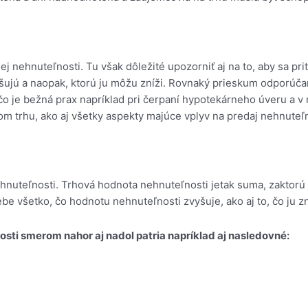
 nehnuteľnosti. Tu však dôležité upozorniť aj na to, aby sa pri
vyšujú a naopak, ktorú ju môžu zníži. Rovnaký prieskum odporú
 je bežná prax napríklad pri čerpaní hypotekárneho úveru a v 
om trhu, ako aj všetky aspekty majúce vplyv na predaj nehnuteľn
nuteľnosti. Trhová hodnota nehnuteľnosti jetak suma, zaktorú j
be všetko, čo hodnotu nehnuteľnosti zvyšuje, ako aj to, čo ju zn
sti smerom nahor aj nadol patria napríklad aj nasledovné: