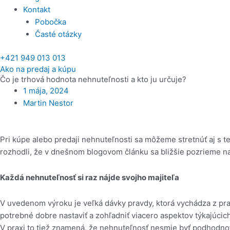
Kontakt
Pobočka
Časté otázky
+421 949 013 013
Ako na predaj a kúpu
Čo je trhová hodnota nehnuteľnosti a kto ju určuje?
1 mája, 2024
Martin Nestor
Pri kúpe alebo predaji nehnuteľnosti sa môžeme stretnúť aj s 
rozhodli, že v dnešnom blogovom článku sa bližšie pozrieme n
Každá nehnuteľnosť si raz nájde svojho majiteľa
V uvedenom výroku je veľká dávky pravdy, ktorá vychádza z prak
potrebné dobre nastaviť a zohľadniť viacero aspektov týkajúci
V praxi to tiež znamená, že nehnuteľnosť nesmie byť podhodno