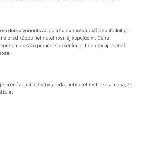
tom dobre zorientoval na trhu nehnuteľností a zohľadnil pri
čame pred kúpou nehnuteľnosti aj kupujúcim. Cenu
mnohom dokážu pomôcť s určením jej hodnoty aj realitní
ostí.
e predávajúci ochotný predať nehnuteľnosť, ako aj cena, za
ižuje.