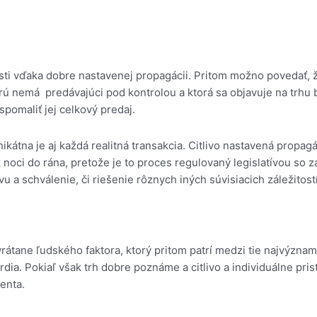
 vďaka dobre nastavenej propagácii. Pritom možno povedať, že aj
orú nemá predávajúci pod kontrolou a ktorá sa objavuje na trhu
pomaliť jej celkový predaj.
ikátna je aj každá realitná transakcia. Citlivo nastavená propag
 noci do rána, pretože je to proces regulovaný legislatívou so
 a schválenie, či riešenie rôznych iných súvisiacich záležitostí.
átane ľudského faktora, ktorý pritom patrí medzi tie najvýznam
dia. Pokiaľ však trh dobre poznáme a citlivo a individuálne pr
enta.