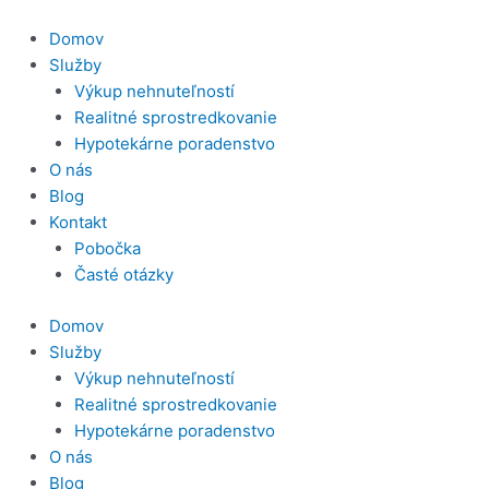
Preskočiť
na
Domov
obsah
Služby
Výkup nehnuteľností
Realitné sprostredkovanie
Hypotekárne poradenstvo
O nás
Blog
Kontakt
Pobočka
Časté otázky
Domov
Služby
Výkup nehnuteľností
Realitné sprostredkovanie
Hypotekárne poradenstvo
O nás
Blog