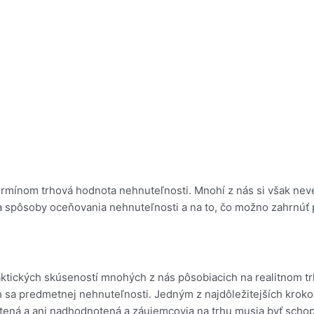
termínom trhová hodnota nehnuteľnosti. Mnohí z nás si však nev
a spôsoby oceňovania nehnuteľnosti a na to, čo možno zahrnúť
tických skúseností mnohých z nás pôsobiacich na realitnom trhu
ch sa predmetnej nehnuteľnosti. Jedným z najdôležitejších krok
tená a ani nadhodnotená a záujemcovia na trhu musia byť schop