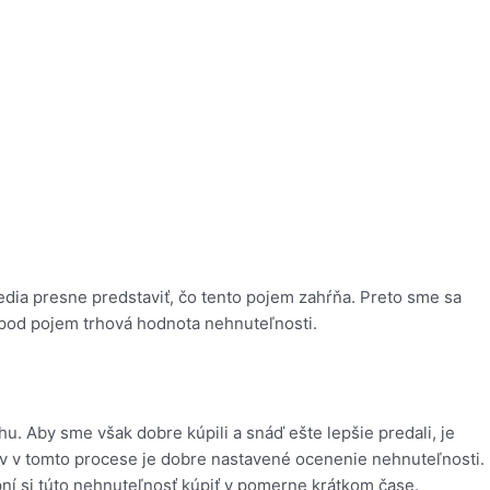
edia presne predstaviť, čo tento pojem zahŕňa. Preto sme sa
 pod pojem trhová hodnota nehnuteľnosti.
. Aby sme však dobre kúpili a snáď ešte lepšie predali, je
ov v tomto procese je dobre nastavené ocenenie nehnuteľnosti.
ní si túto nehnuteľnosť kúpiť v pomerne krátkom čase.