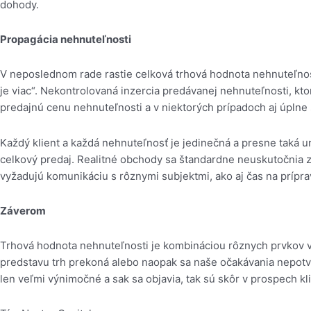
dohody.
Propagácia nehnuteľnosti
V neposlednom rade rastie celková trhová hodnota nehnuteľnosti
je viac“. Nekontrolovaná inzercia predávanej nehnuteľnosti, kt
predajnú cenu nehnuteľnosti a v niektorých prípadoch aj úplne s
Každý klient a každá nehnuteľnosť je jedinečná a presne taká un
celkový predaj. Realitné obchody sa štandardne neuskutočnia z
vyžadujú komunikáciu s rôznymi subjektmi, ako aj čas na prípravu
Záverom
Trhová hodnota nehnuteľnosti je kombináciou rôznych prvkov vr
predstavu trh prekoná alebo naopak sa naše očakávania nepotvr
len veľmi výnimočné a sak sa objavia, tak sú skôr v prospech kli