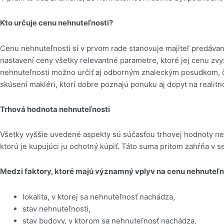
Kto určuje cenu nehnuteľnosti?
Cenu nehnuteľnosti si v prvom rade stanovuje majiteľ predávanej
nastavení ceny všetky relevantné parametre, ktoré jej cenu z
nehnuteľnosti možno určiť aj odborným znaleckým posudkom, čo
skúsení makléri, ktorí dobre poznajú ponuku aj dopyt na realitn
Trhová hodnota nehnuteľnosti
Všetky vyššie uvedené aspekty sú súčasťou trhovej hodnoty neh
ktorú je kupujúci ju ochotný kúpiť. Táto suma pritom zahŕňa v se
Medzi faktory, ktoré majú významný vplyv na cenu nehnuteľno
lokalita, v ktorej sa nehnuteľnosť nachádza,
stav nehnuteľnosti,
stav budovy, v ktorom sa nehnuteľnosť nachádza,