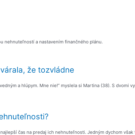
u nehnuteľností a nastavením finančného plánu.
várala, že tozvládne
ovedným a hlúpym. Mne nie!“ myslela si Martina (38). S dvomi v
ehnuteľnosti?
 najlepší čas na predaj ich nehnuteľnosti. Jedným dychom však 