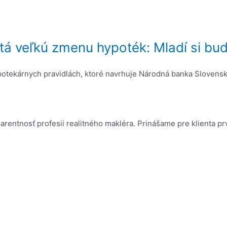
 veľkú zmenu hypoték: Mladí si budú
ypotekárnych pravidlách, ktoré navrhuje Národná banka Slovensk
rentnosť profesii realitného makléra. Prinášame pre klienta p