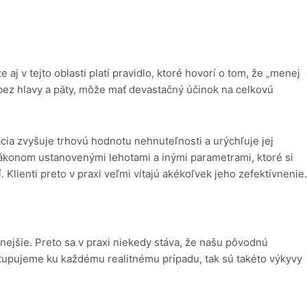
 v tejto oblasti platí pravidlo, ktoré hovorí o tom, že „menej
 bez hlavy a päty, môže mať devastačný účinok na celkovú
ácia zvyšuje trhovú hodnotu nehnuteľnosti a urýchľuje jej
 zákonom ustanovenými lehotami a inými parametrami, ktoré si
 Klienti preto v praxi veľmi vítajú akékoľvek jeho zefektívnenie.
nejšie. Preto sa v praxi niekedy stáva, že našu pôvodnú
istupujeme ku každému realitnému prípadu, tak sú takéto výkyvy