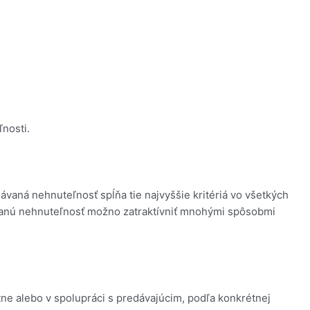
nosti.
ávaná nehnuteľnosť spĺňa tie najvyššie kritériá vo všetkých
dávanú nehnuteľnosť možno zatraktívniť mnohými spôsobmi
tne alebo v spolupráci s predávajúcim, podľa konkrétnej