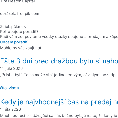
Tím Nestor Capital
obrázok: freepik.com
Zdieľaj článok
Potrebujete poradiť?
Radi vám zodpovieme všetky otázky spojené s predajom a kúpo
Chcem poradiť
Mohlo by vás zaujímať
Ešte 3 dni pred dražbou bytu si naho
11. júla 2026
„Prísť o byt? To sa môže stať jedine lenivým, závislým, nezodp
čítaj viac »
Kedy je najvhodnejší čas na predaj n
1. júla 2026
Mnohí budúci predávajúci sa nás bežne pýtajú na to, že kedy je