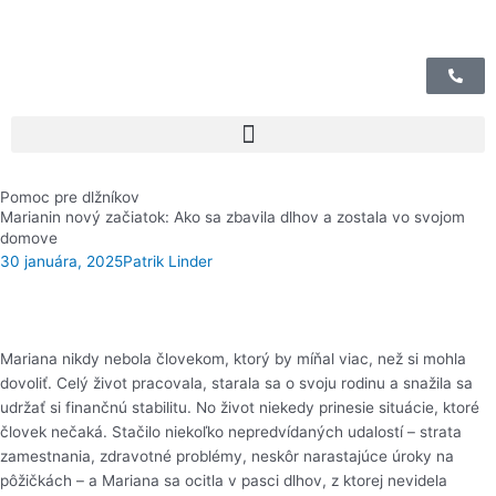
Preskočiť
na
obsah
Pomoc pre dlžníkov
Marianin nový začiatok: Ako sa zbavila dlhov a zostala vo svojom
domove
30 januára, 2025
Patrik Linder
Mariana nikdy nebola človekom, ktorý by míňal viac, než si mohla
dovoliť. Celý život pracovala, starala sa o svoju rodinu a snažila sa
udržať si finančnú stabilitu. No život niekedy prinesie situácie, ktoré
človek nečaká. Stačilo niekoľko nepredvídaných udalostí – strata
zamestnania, zdravotné problémy, neskôr narastajúce úroky na
pôžičkách – a Mariana sa ocitla v pasci dlhov, z ktorej nevidela