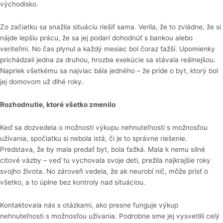
východisko.
Zo začiatku sa snažila situáciu riešiť sama. Verila, že to zvládne, že si
nájde lepšiu prácu, že sa jej podarí dohodnúť s bankou alebo
veriteľmi. No čas plynul a každý mesiac bol čoraz ťažší. Upomienky
prichádzali jedna za druhou, hrozba exekúcie sa stávala reálnejšou.
Napriek všetkému sa najviac bála jedného – že príde o byt, ktorý bol
jej domovom už dlhé roky.
Rozhodnutie, ktoré všetko zmenilo
Keď sa dozvedela o možnosti výkupu nehnuteľnosti s možnosťou
užívania, spočiatku si nebola istá, či je to správne riešenie.
Predstava, že by mala predať byt, bola ťažká. Mala k nemu silné
citové väzby – veď tu vychovala svoje deti, prežila najkrajšie roky
svojho života. No zároveň vedela, že ak neurobí nič, môže prísť o
všetko, a to úplne bez kontroly nad situáciou.
Kontaktovala nás s otázkami, ako presne funguje výkup
nehnuteľnosti s možnosťou užívania. Podrobne sme jej vysvetlili celý