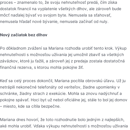
proces – znamenalo to, že svoju nehnuteľnosť predá, čím získa
dostatok financií na vyplatenie všetkých dlhov, ale zároveň bude
môcť naďalej bývať vo svojom byte. Nemusela sa sťahovať,
nemusela hľadať nové bývanie, nemusela začínať od nuly.
Nový začiatok bez dlhov
Po dôkladnom zvážení sa Mariana rozhodla urobiť tento krok. Výkup
nehnuteľnosti s možnosťou užívania jej umožnil zbaviť sa všetkých
záväzkov, ktoré ju ťažili, a zároveň jej z predaja zostala dostatočná
finančná rezerva, s ktorou mohla pokojne žiť.
Keď sa celý proces dokončil, Mariana pocítila obrovskú úľavu. Už ju
netrápili nekonečné telefonáty od veriteľov, žiadne upomienky v
schránke, žiadny strach z exekúcie. Mohla sa znovu nadýchnuť a
pokojne spávať. Hoci byt už nebol oficiálne jej, stále to bol jej domov
– miesto, kde sa cítila bezpečne.
Mariana dnes hovorí, že toto rozhodnutie bolo jedným z najlepších,
aké mohla urobiť. Vďaka výkupu nehnuteľnosti s možnosťou užívania