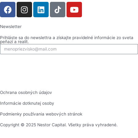
F
I
L
Y
a
n
i
o
c
s
n
u
e
t
k
t
Newsletter
b
a
e
u
Prihláste sa do newslettra a získajte pravidelné informácie zo sveta
peňazí a realít.
o
g
d
b
o
r
i
e
k
a
n
Prihlásiť
m
Ochrana osobných údajov
Informácie dotknutej osoby
Podmienky používania webových stránok
Copyright © 2025 Nestor Capital. Všetky práva vyhradené.