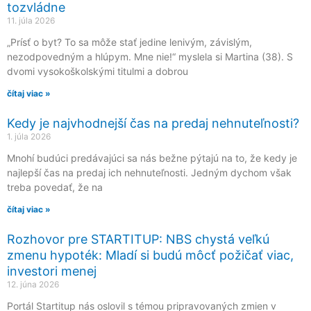
tozvládne
11. júla 2026
„Prísť o byt? To sa môže stať jedine lenivým, závislým,
nezodpovedným a hlúpym. Mne nie!“ myslela si Martina (38). S
dvomi vysokoškolskými titulmi a dobrou
čítaj viac »
Kedy je najvhodnejší čas na predaj nehnuteľnosti?
1. júla 2026
Mnohí budúci predávajúci sa nás bežne pýtajú na to, že kedy je
najlepší čas na predaj ich nehnuteľnosti. Jedným dychom však
treba povedať, že na
čítaj viac »
Rozhovor pre STARTITUP: NBS chystá veľkú
zmenu hypoték: Mladí si budú môcť požičať viac,
investori menej
12. júna 2026
Portál Startitup nás oslovil s témou pripravovaných zmien v