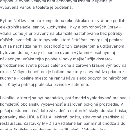
disponuje dvomi veľkými nepriechodnými izbami. Kúpeľňa je
vybavená vaňou a toaleta je oddelená.
Byt prešiel kvalitnou a kompletnou rekonštrukciou – vrátane podláh,
elektroinštalácie, sanity, kuchynskej linky a povrchových úprav –
vďaka čomu je pripravený na okamžité nasťahovanie bez potreby
ďalších investícií. Je to bývanie, ktoré šetrí čas, energiu aj peniaze.
Byt sa nachádza na 11. poschodí z 12 v zateplenom a udržiavanom
bytovom dome, ktorý disponuje dvoma výťahmi – osobným aj
nákladným. Vďaka tejto polohe si nový majiteľ užije dostatok
prirodzeného svetla počas celého dňa a zároveň krásne výhľady na
okolie. Veľkým benefitom je balkón, na ktorý sa vychádza priamo z
kuchyne – ideálne miesto na rannú kávu alebo oddych po náročnom
dni. K bytu patrí aj praktická pivnica v suteréne.
Lokalita, v ktorej sa byt nachádza, patrí medzi vyhľadávané pre svoju
kompletnú občiansku vybavenosť a zároveň pokojné prostredie. V
pešej dostupnosti nájdete základné a materské školy, detské ihriská,
potraviny ako LIDL a BILLA, lekáreň, poštu, zdravotné stredisko aj
reštaurácie. Zastávky MHD sú vzdialené len pár minút chôdze a do
centra Bratislavy sa dostanete za 15 minút. Výhodou je aj