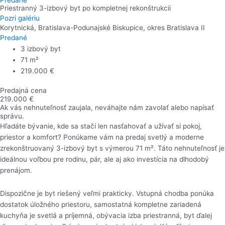
Priestranný 3-izbový byt po kompletnej rekonštrukcii
Pozri galériu
Korytnická, Bratislava-Podunajské Biskupice, okres Bratislava II
Predané
3 izbový byt
71 m²
219.000 €
Predajná cena
219.000 €
Ak vás nehnuteľnosť zaujala, neváhajte nám zavolať alebo napísať
správu.
Hľadáte bývanie, kde sa stačí len nasťahovať a užívať si pokoj,
priestor a komfort? Ponúkame vám na predaj svetlý a moderne
zrekonštruovaný 3-izbový byt s výmerou 71 m². Táto nehnuteľnosť je
ideálnou voľbou pre rodinu, pár, ale aj ako investícia na dlhodobý
prenájom.
Dispozične je byt riešený veľmi prakticky. Vstupná chodba ponúka
dostatok úložného priestoru, samostatná kompletne zariadená
kuchyňa je svetlá a príjemná, obývacia izba priestranná, byt ďalej