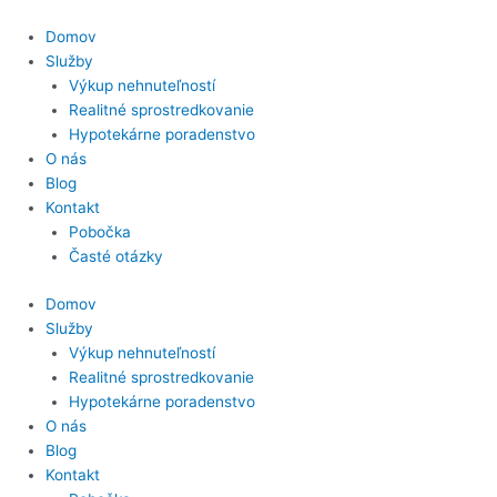
Preskočiť
na
Domov
obsah
Služby
Výkup nehnuteľností
Realitné sprostredkovanie
Hypotekárne poradenstvo
O nás
Blog
Kontakt
Pobočka
Časté otázky
Domov
Služby
Výkup nehnuteľností
Realitné sprostredkovanie
Hypotekárne poradenstvo
O nás
Blog
Kontakt