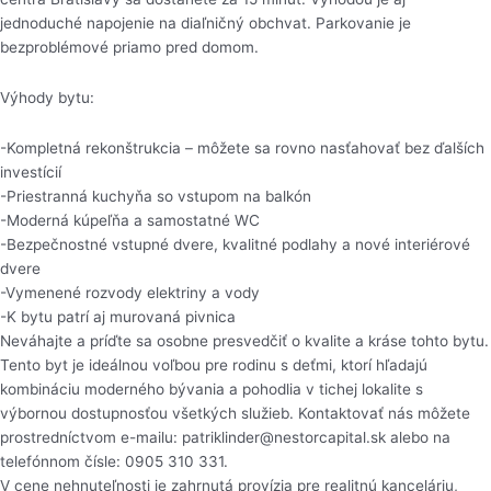
jednoduché napojenie na diaľničný obchvat. Parkovanie je
bezproblémové priamo pred domom.
Výhody bytu:
-Kompletná rekonštrukcia – môžete sa rovno nasťahovať bez ďalších
investícií
-Priestranná kuchyňa so vstupom na balkón
-Moderná kúpeľňa a samostatné WC
-Bezpečnostné vstupné dvere, kvalitné podlahy a nové interiérové
dvere
-Vymenené rozvody elektriny a vody
-K bytu patrí aj murovaná pivnica
Neváhajte a príďte sa osobne presvedčiť o kvalite a kráse tohto bytu.
Tento byt je ideálnou voľbou pre rodinu s deťmi, ktorí hľadajú
kombináciu moderného bývania a pohodlia v tichej lokalite s
výbornou dostupnosťou všetkých služieb. Kontaktovať nás môžete
prostredníctvom e-mailu: patriklinder@nestorcapital.sk alebo na
telefónnom čísle: 0905 310 331.
V cene nehnuteľnosti je zahrnutá provízia pre realitnú kanceláriu,