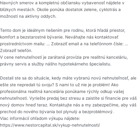
hlavných smerov a kompletnú občiansku vybavenosť nájdete v
blízkych mestách. Okolie ponúka dostatok zelene, cyklotrás a
možností na aktívny oddych.
Tento dom je ideálnym riešením pre rodinu, ktorá hľadá priestor,
komfort a bezstarostné bývanie. Neváhajte nás kontaktovať
prostredníctvom mailu: … Zobraziť email a na telefónnom čísle: …
Zobraziť telefón.
V cene nehnuteľností je zarátaná provízia pre realitnú kanceláriu,
právny servis a služby nášho hypotekárneho špecialistu.
Dostali ste sa do situácie, kedy máte vybranú novú nehnuteľnosť, ale
ešte ste nepredali tú svoju? S nami to už nie je problém! Ako
profesionálna realitná kancelária ponúkame rýchly odkup vašej
nehnuteľnosti. Vyriešte predaj bez stresu a zaistite si financie pre váš
nový domov hneď teraz. Kontaktujte nás a my zabezpečíme, aby váš
prechod do nového bývania bol plynulý a bezproblémový.
Viac informácií ohľadom výkupu nájdete:
https://www.nestorcapital.sk/vykup-nehnutelnosti/