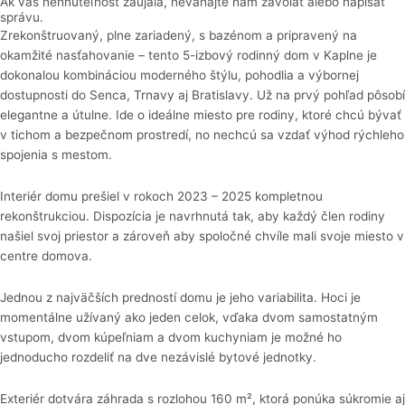
Ak vás nehnuteľnosť zaujala, neváhajte nám zavolať alebo napísať
správu.
Zrekonštruovaný, plne zariadený, s bazénom a pripravený na
okamžité nasťahovanie – tento 5-izbový rodinný dom v Kaplne je
dokonalou kombináciou moderného štýlu, pohodlia a výbornej
dostupnosti do Senca, Trnavy aj Bratislavy. Už na prvý pohľad pôsobí
elegantne a útulne. Ide o ideálne miesto pre rodiny, ktoré chcú bývať
v tichom a bezpečnom prostredí, no nechcú sa vzdať výhod rýchleho
spojenia s mestom.
Interiér domu prešiel v rokoch 2023 – 2025 kompletnou
rekonštrukciou. Dispozícia je navrhnutá tak, aby každý člen rodiny
našiel svoj priestor a zároveň aby spoločné chvíle mali svoje miesto v
centre domova.
Jednou z najväčších predností domu je jeho variabilita. Hoci je
momentálne užívaný ako jeden celok, vďaka dvom samostatným
vstupom, dvom kúpeľniam a dvom kuchyniam je možné ho
jednoducho rozdeliť na dve nezávislé bytové jednotky.
Exteriér dotvára záhrada s rozlohou 160 m², ktorá ponúka súkromie aj