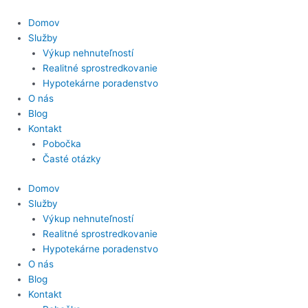
Preskočiť
na
Domov
obsah
Služby
Výkup nehnuteľností
Realitné sprostredkovanie
Hypotekárne poradenstvo
O nás
Blog
Kontakt
Pobočka
Časté otázky
Domov
Služby
Výkup nehnuteľností
Realitné sprostredkovanie
Hypotekárne poradenstvo
O nás
Blog
Kontakt