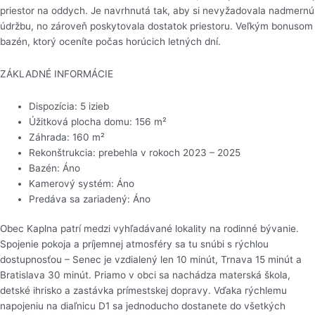
priestor na oddych. Je navrhnutá tak, aby si nevyžadovala nadmernú
údržbu, no zároveň poskytovala dostatok priestoru. Veľkým bonusom
bazén, ktorý oceníte počas horúcich letných dní.
ZÁKLADNÉ INFORMÁCIE
Dispozícia: 5 izieb
Úžitková plocha domu: 156 m²
Záhrada: 160 m²
Rekonštrukcia: prebehla v rokoch 2023 – 2025
Bazén: Áno
Kamerový systém: Áno
Predáva sa zariadený: Áno
Obec Kaplna patrí medzi vyhľadávané lokality na rodinné bývanie.
Spojenie pokoja a príjemnej atmosféry sa tu snúbi s rýchlou
dostupnosťou – Senec je vzdialený len 10 minút, Trnava 15 minút a
Bratislava 30 minút. Priamo v obci sa nachádza materská škola,
detské ihrisko a zastávka prímestskej dopravy. Vďaka rýchlemu
napojeniu na diaľnicu D1 sa jednoducho dostanete do všetkých