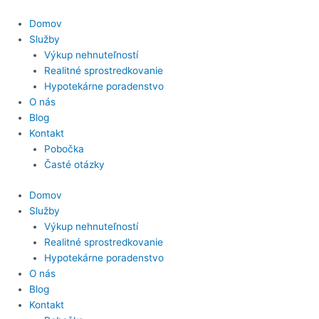
Preskočiť
na
Domov
obsah
Služby
Výkup nehnuteľností
Realitné sprostredkovanie
Hypotekárne poradenstvo
O nás
Blog
Kontakt
Pobočka
Časté otázky
Domov
Služby
Výkup nehnuteľností
Realitné sprostredkovanie
Hypotekárne poradenstvo
O nás
Blog
Kontakt