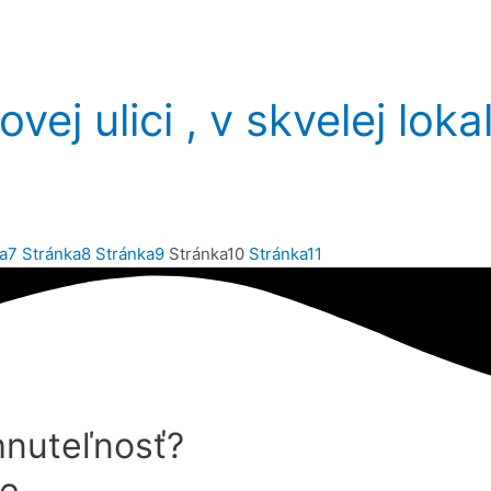
ej ulici , v skvelej loka
a
7
Stránka
8
Stránka
9
Stránka
10
Stránka
11
hnuteľnosť?
e.