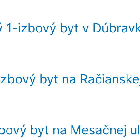
ý 1-izbový byt v Dúbrav
izbový byt na Račianske
ový byt na Mesačnej ulic