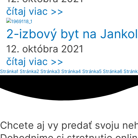
čítaj viac >>
2-izbový byt na Jankolov
12. októbra 2021
čítaj viac >>
Stránka
1
Stránka
2
Stránka
3
Stránka
4
Stránka
5
Stránka
6
Stránk
Chcete aj vy predať svoju ne
Dohodnime si stretnutie onlin