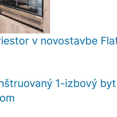
iestor v novostavbe Fla
štruovaný 1-izbový byt
dom