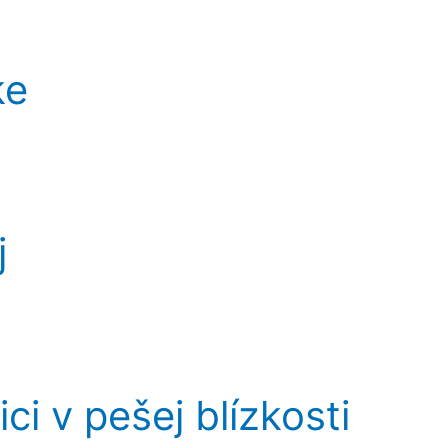
ke
j
i v pešej blízkosti