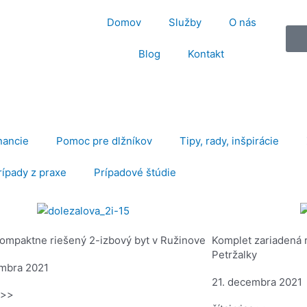
Domov
Služby
O nás
Blog
Kontakt
nancie
Pomoc pre dlžníkov
Tipy, rady, inšpirácie
rípady z praxe
Prípadové štúdie
kompaktne riešený 2-izbový byt v Ružinove
Komplet zariadená 
Petržalky
mbra 2021
21. decembra 2021
c >>