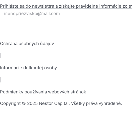
b
a
e
u
Prihláste sa do newslettra a získajte pravidelné informácie zo sv
o
g
d
b
o
r
i
e
k
a
n
m
Ochrana osobných údajov
|
Informácie dotknutej osoby
|
Podmienky používania webových stránok
Copyright © 2025 Nestor Capital. Všetky práva vyhradené.