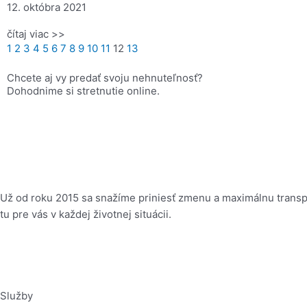
12. októbra 2021
čítaj viac >>
1
2
3
4
5
6
7
8
9
10
11
12
13
Chcete aj vy predať svoju nehnuteľnosť?
Dohodnime si stretnutie online.
Už od roku 2015 sa snažíme priniesť zmenu a maximálnu transpa
tu pre vás v každej životnej situácii.
Služby