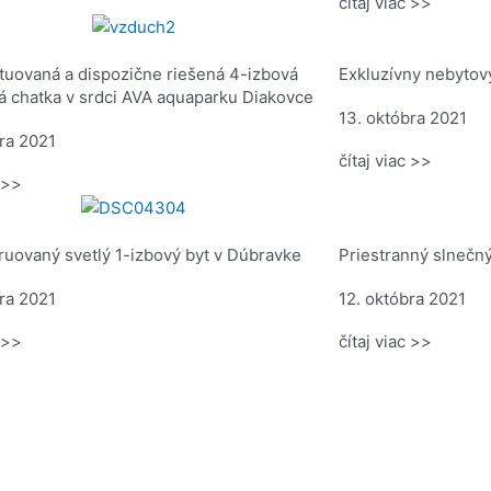
čítaj viac >>
ituovaná a dispozične riešená 4-izbová
Exkluzívny nebytový
á chatka v srdci AVA aquaparku Diakovce
13. októbra 2021
bra 2021
čítaj viac >>
c >>
ruovaný svetlý 1-izbový byt v Dúbravke
Priestranný slnečný
bra 2021
12. októbra 2021
c >>
čítaj viac >>