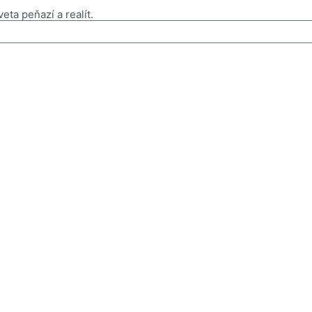
eta peňazí a realít.
Prihlásiť