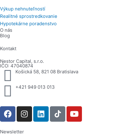
Výkup nehnuteľností
Realitné sprostredkovanie
Hypotekárne poradenstvo
O nás
Blog
Kontakt
Nestor Capital, s.r.o.
IČO: 47040874
Košická 58, 821 08 Bratislava​
+421 949 013 013
F
I
L
Y
a
n
i
o
c
s
n
u
e
t
k
t
Newsletter