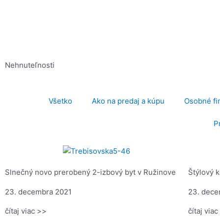
Preskočiť
na
obsah
Nehnuteľnosti
Všetko
Ako na predaj a kúpu
Osobné fi
P
Stránka
Stránka
Stránka
Stránka
Stránka
Stránka
Stránka
Stránka
Stránka
Stránka
Stránka
Stránka
Stránka
Slnečný novo prerobený 2-izbový byt v Ružinove
Štýlový 
23. decembra 2021
23. dece
čítaj viac >>
čítaj via