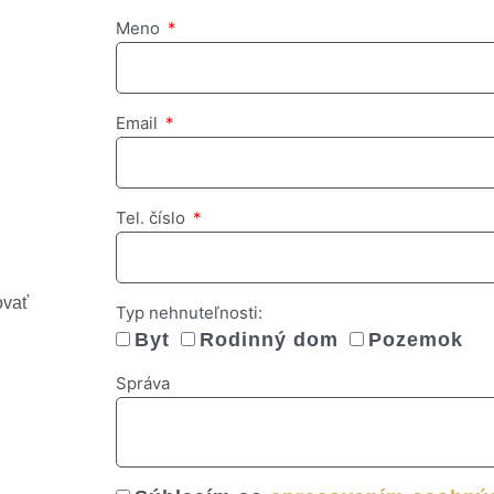
Meno
Email
Tel. číslo
ovať
Typ nehnuteľnosti:
Byt
Rodinný dom
Pozemok
Správa