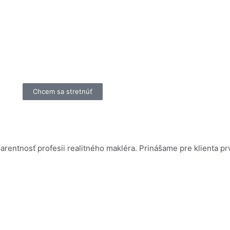
Chcem sa stretnúť
rentnosť profesii realitného makléra. Prinášame pre klienta p