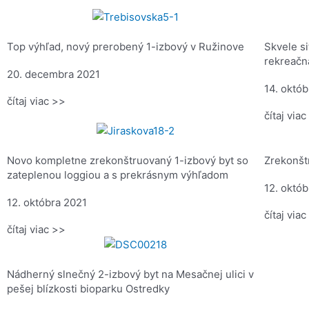
Top výhľad, nový prerobený 1-izbový v Ružinove
Skvele s
rekreačn
20. decembra 2021
14. októ
čítaj viac >>
čítaj via
Novo kompletne zrekonštruovaný 1-izbový byt so
Zrekonšt
zateplenou loggiou a s prekrásnym výhľadom
12. októ
12. októbra 2021
čítaj via
čítaj viac >>
Nádherný slnečný 2-izbový byt na Mesačnej ulici v
pešej blízkosti bioparku Ostredky