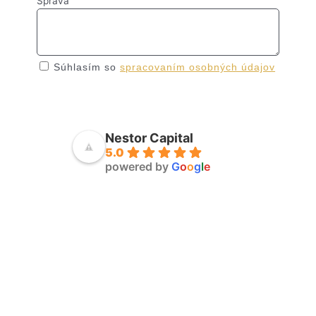
Správa
Súhlasím so
spracovaním osobných údajov
Odoslať
Nestor Capital
5.0
powered by
G
o
o
g
l
e