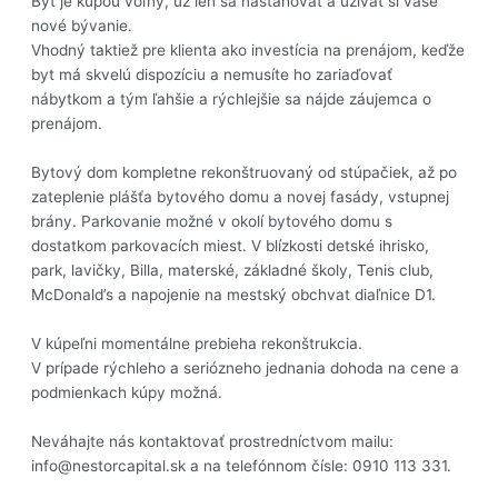
Byt je kúpou voľný, už len sa nasťahovať a užívať si vaše
nové bývanie.
Vhodný taktiež pre klienta ako investícia na prenájom, keďže
byt má skvelú dispozíciu a nemusíte ho zariaďovať
nábytkom a tým ľahšie a rýchlejšie sa nájde záujemca o
prenájom.
Bytový dom kompletne rekonštruovaný od stúpačiek, až po
zateplenie plášťa bytového domu a novej fasády, vstupnej
brány. Parkovanie možné v okolí bytového domu s
dostatkom parkovacích miest. V blízkosti detské ihrisko,
park, lavičky, Billa, materské, základné školy, Tenis club,
McDonald’s a napojenie na mestský obchvat diaľnice D1.
V kúpeľni momentálne prebieha rekonštrukcia.
V prípade rýchleho a seriózneho jednania dohoda na cene a
podmienkach kúpy možná.
Neváhajte nás kontaktovať prostredníctvom mailu:
info@nestorcapital.sk a na telefónnom čísle: 0910 113 331.