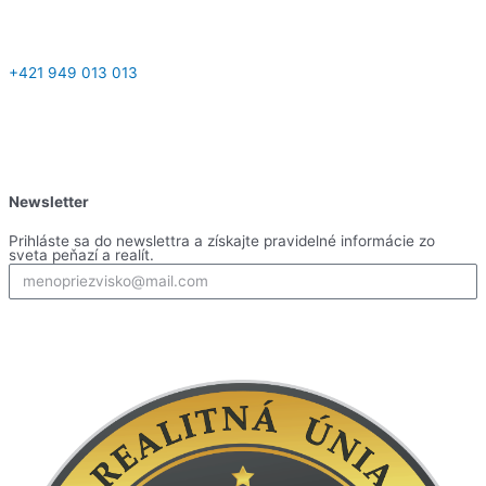
+421 949 013 013
F
I
L
Y
a
n
i
o
Newsletter
c
s
n
u
Prihláste sa do newslettra a získajte pravidelné informácie zo
sveta peňazí a realít.
e
t
k
t
b
a
e
Prihlásiť
u
o
g
d
b
o
r
i
e