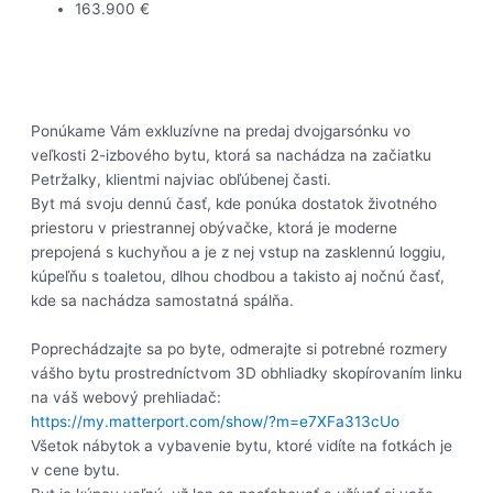
163.900 €
Ponúkame Vám exkluzívne na predaj dvojgarsónku vo
veľkosti 2-izbového bytu, ktorá sa nachádza na začiatku
Petržalky, klientmi najviac obľúbenej časti.
Byt má svoju dennú časť, kde ponúka dostatok životného
priestoru v priestrannej obývačke, ktorá je moderne
prepojená s kuchyňou a je z nej vstup na zasklennú loggiu,
kúpeľňu s toaletou, dlhou chodbou a takisto aj nočnú časť,
kde sa nachádza samostatná spálňa.
Poprechádzajte sa po byte, odmerajte si potrebné rozmery
vášho bytu prostredníctvom 3D obhliadky skopírovaním linku
na váš webový prehliadač:
https://my.matterport.com/show/?m=e7XFa313cUo
Všetok nábytok a vybavenie bytu, ktoré vidíte na fotkách je
v cene bytu.