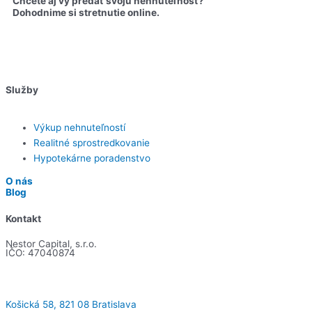
Chcete aj vy predať svoju nehnuteľnosť?
Dohodnime si stretnutie online.
Chcem sa stretnúť
Služby
Výkup nehnuteľností
Realitné sprostredkovanie
Hypotekárne poradenstvo
O nás
Blog
Kontakt
Nestor Capital, s.r.o.
IČO: 47040874
Košická 58, 821 08 Bratislava​