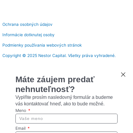
b
a
e
u
o
g
d
b
Ochrana osobných údajov
o
r
i
e
Informácie dotknutej osoby
k
a
n
Podmienky používania webových stránok
m
Copyright © 2025 Nestor Capital. Všetky práva vyhradené.
Máte záujem predať
nehnuteľnosť?
Vyplňte prosím nasledovný formulár a budeme
vás kontaktovať hneď, ako to bude možné.
Meno
Email