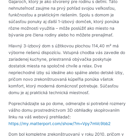
Gajaroch, ktorý je ako stvorený pre rodinu s deťmi. Táto
nehnuteľnosť zaujme na prvý pohľad svojou veľkosťou,
funkčnosťou a praktickým riešením. Spolu s domom je
súčasťou ponuky aj ďalší 1-izbový domček, ktorý ponúka
rôzne možnosti využitia – môže poslúžiť ako miesto na
bývanie pre člena rodiny alebo ho môžete prenajímať.
Hlavný 3-izbový dom s úžitkovou plochou 114,40 m² má
výborne riešenú dispozíciu. Vstupná chodba vás zavedie do
zariadenej kuchyne, priestranná obývačka poskytuje
dostatok miesta na spoločné chvíle a relax. Dve
nepriechodné izby sú ideálne ako spálne alebo detské izby,
pričom novo zrekonštruovaná kúpeľňa ponúka všetok
komfort, ktorý moderná domácnosť potrebuje. Súčasťou
domu je aj praktická technická miestnosť.
Poprechádzajte sa po dome, odmerajte si potrebné rozmery
vášho domu prostredníctvom 3D obhliadky skopírovaním
linku na váš webový prehliadač:
https://my.matterport.com/show/?m=Vpy7mVc9bb2
Dom bol kompletne zrekonštruovaný v roku 2010, pričom v