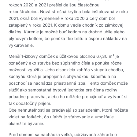
rokoch 2020 a 2021 prešiel ďalšou čiastočnou
rekonštrukciou. Nová strešná krytina bola inštalovaná v roku
2021, okná boli vymenené v roku 2020 a celý dom bol
zateplený v roku 2021. K domu vedie chodník zo zámkovej
dlažby. Kúrenie je možné buď kotlom na drobné uhlie alebo
plynovým kotlom, čo ponúka flexibilitu a úsporu nákladov na
vykurovanie.
Menší 1-izbový domček s úžitkovou plochou 67,30 m² je
označený ako stavba bez súpisného čísla a ponúka rôzne
možnosti využitia. Jeho dispozícia zahŕňa vstupnú chodbu,
kuchyňu ktorá je prepojená s obývačkou, kúpeľňu a na
poschodí sa nachádza priestranná izba. Tento domček môže
slúžiť ako samostatná bytová jednotka pre člena rodiny
prípadne pracovňa, alebo ho môžete prenajímať a vytvoriť si
tak dodatočný príjem.
Obe nehnuteľnosti sa predávajú so zariadením, ktoré môžete
vidieť na fotkách, čo uľahčuje sťahovanie a umožňuje
okamžité bývanie.
Pred domom sa nachádza veľká, udržiavaná záhrada o