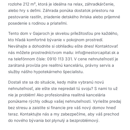
rozlohe 212 m², ktorá je ideálna na relax, záhradkárčenie,
alebo hry s deťmi. Záhrada ponúka dostatok priestoru na
pestovanie rastlín, zriadenie detského ihriska alebo príjemné
posedenie s rodinou a priateľmi.
Tento dom v Gajaroch je skvelou príležitosťou pre každého,
kto hľadá komfortné bývanie v pokojnom prostredí.
Neváhajte a dohodnite si obhliadku ešte dnes! Kontaktovať
nás môžete prostredníctvom mailu: info@nestorcapital.sk a
na telefónnom čísle: 0910 113 331. V cene nehnuteľností je
zarátaná provízia pre realitnú kanceláriu, právny servis a
služby nášho hypotekárneho špecialistu.
Dostali ste sa do situácie, kedy máte vybranú novú
nehnuteľnosť, ale ešte ste nepredali tú svoju? S nami to už
nie je problém! Ako profesionálna realitná kancelária
ponúkame rýchly odkup vašej nehnuteľnosti. Vyriešte predaj
bez stresu a zaistite si financie pre váš nový domov hneď
teraz. Kontaktujte nás a my zabezpečíme, aby váš prechod
do nového bývania bol plynulý a bezproblémový.