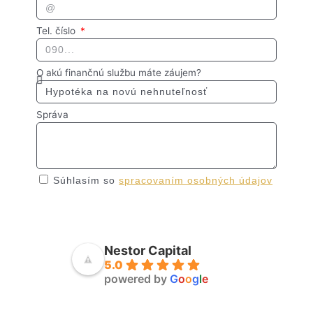
Tel. číslo
O akú finančnú službu máte záujem?
Správa
Súhlasím so
spracovaním osobných údajov
Odoslať
Nestor Capital
5.0
powered by
G
o
o
g
l
e