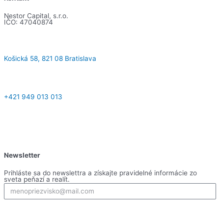
Nestor Capital, s.r.o.
IČO: 47040874
Košická 58, 821 08 Bratislava​
+421 949 013 013
F
I
L
Y
a
n
i
o
Newsletter
c
s
n
u
Prihláste sa do newslettra a získajte pravidelné informácie zo
sveta peňazí a realít.
e
t
k
t
Prihlásiť