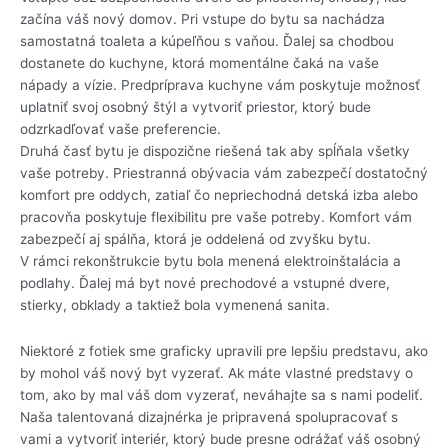
začína váš nový domov. Pri vstupe do bytu sa nachádza
samostatná toaleta a kúpeľňou s vaňou. Ďalej sa chodbou
dostanete do kuchyne, ktorá momentálne čaká na vaše
nápady a vízie. Predpríprava kuchyne vám poskytuje možnosť
uplatniť svoj osobný štýl a vytvoriť priestor, ktorý bude
odzrkadľovať vaše preferencie.
Druhá časť bytu je dispozične riešená tak aby spĺňala všetky
vaše potreby. Priestranná obývacia vám zabezpečí dostatočný
komfort pre oddych, zatiaľ čo nepriechodná detská izba alebo
pracovňa poskytuje flexibilitu pre vaše potreby. Komfort vám
zabezpečí aj spálňa, ktorá je oddelená od zvyšku bytu.
V rámci rekonštrukcie bytu bola menená elektroinštalácia a
podlahy. Ďalej má byt nové prechodové a vstupné dvere,
stierky, obklady a taktiež bola vymenená sanita.
Niektoré z fotiek sme graficky upravili pre lepšiu predstavu, ako
by mohol váš nový byt vyzerať. Ak máte vlastné predstavy o
tom, ako by mal váš dom vyzerať, neváhajte sa s nami podeliť.
Naša talentovaná dizajnérka je pripravená spolupracovať s
vami a vytvoriť interiér, ktorý bude presne odrážať váš osobný