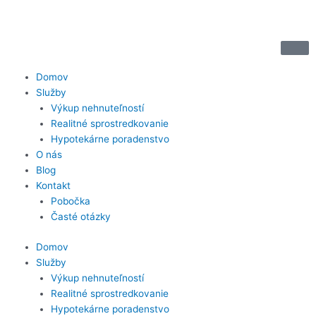
Preskočiť
na
obsah
Domov
Služby
Výkup nehnuteľností
Realitné sprostredkovanie
Hypotekárne poradenstvo
O nás
Blog
Kontakt
Pobočka
Časté otázky
Domov
Služby
Výkup nehnuteľností
Realitné sprostredkovanie
Hypotekárne poradenstvo