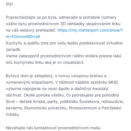
štýl.
Poprechádzajte sa po byte, odmerajte si potrebné rozmery
vášho bytu prostredníctvom 3D obhliadky skopírovaním linku
na váš webový prehliadač:
https://my.matterport.com/show/?
m=FDmvmNDrrxR
Kuchyňu a spálňu sme pre vašu lepšiu predstavivosť virtuálne
zariadili.
Vieme zabezpečiť prostredníctvom nášho stolára presne takú
istú kuchynskú linku aká je vo vizualizácií.
Bytový dom je zateplený, s novou vstupnou bránou a
vymenenými stúpačkami. V blízkosti nájdete zastávku MHD,
výborné napojenie na most Apollo a diaľničný mestský
obchvat. Okolie ponúka všetko, čo potrebujete pre pohodlný
život – detské ihriská, parky, polikliniku Šustekova, reštaurácie,
kaviarne, Ekonomickú univerzitu, fitnesscentrum a Petržalskú
hrádzu.
Neváhajte nás kontaktovať prostredníctvom mailu: