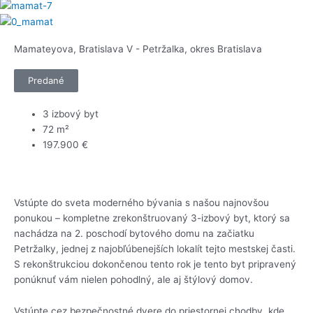
Mamateyova, Bratislava V - Petržalka, okres Bratislava
Predané
3 izbový byt
72 m²
197.900 €
Vstúpte do sveta moderného bývania s našou najnovšou
ponukou – kompletne zrekonštruovaný 3-izbový byt, ktorý sa
nachádza na 2. poschodí bytového domu na začiatku
Petržalky, jednej z najobľúbenejších lokalít tejto mestskej časti.
S rekonštrukciou dokončenou tento rok je tento byt pripravený
ponúknuť vám nielen pohodlný, ale aj štýlový domov.
Vstúpte cez bezpečnostné dvere do priestornej chodby, kde