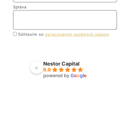
Správa
Súhlasím so
spracovaním osobných údajov
Odoslať
Nestor Capital
5.0
powered by
G
o
o
g
l
e