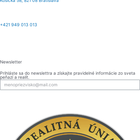
Košická 58, 821 08 Bratislava​
+421 949 013 013
F
I
L
Y
a
n
i
o
Newsletter
c
s
n
u
Prihláste sa do newslettra a získajte pravidelné informácie zo sveta
peňazí a realít.
e
t
k
t
b
a
e
Prihlásiť
u
o
g
d
b
o
r
i
e