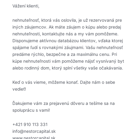
Vážení klienti,
nehnuteľnosť, ktorá vás oslovila, je už rezervovaná pre
iných záujemcov. Ak máte záujem o kúpu alebo predaj
nehnuteľnosti, kontaktujte nás a my vám pomôžeme.
Disponujeme aktívnou databázou klientov, vďaka ktorej
spájame ľudí s rovnakými záujmami. Vašu nehnuteľnosť
predáme rýchlo, bezpečne a za maximálnu cenu. Pri
kúpe nehnuteľnosti vám pomôžeme nájsť vysnívaný byt
alebo rodinný dom, ktorý splní všetky vaše očakávania.
Keď o vás vieme, môžeme konať. Dajte nám o sebe
vedieť!
Ďakujeme vám za prejavenú dôveru a tešíme sa na
spoluprácu s vami!
+421 910 113 331
info@nestorcapital.sk
www.nestorcapital.sk